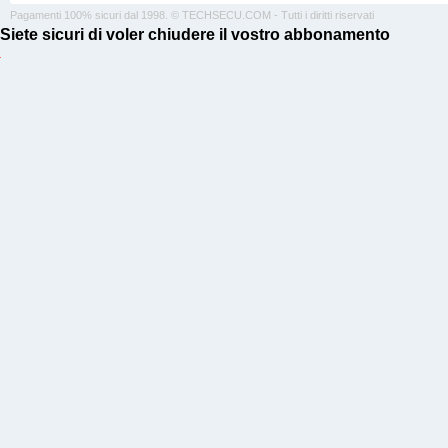
Pagamenti 100% sicuri dal 1998. © TECHSECU.COM - Tutti i diritti riservati
Siete sicuri di voler chiudere il vostro abbonamento